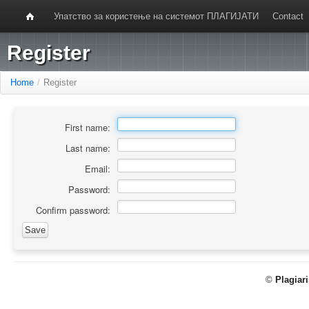
Упатство за користење на системот ПЛАГИЈАТИ
Contact
Register
Home
/
Register
First name:
Last name:
Email:
Password:
Confirm password:
©
Plagiar