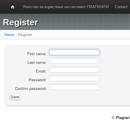
Упатство за користење на системот ПЛАГИЈАТИ
Contact
Register
Home
/
Register
First name:
Last name:
Email:
Password:
Confirm password:
©
Plagiar