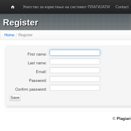
Упатство за користење на системот ПЛАГИЈАТИ
Contact
Register
Home
/
Register
First name:
Last name:
Email:
Password:
Confirm password:
©
Plagiar