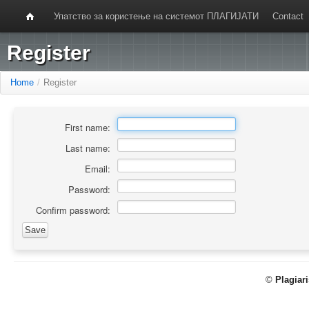
Упатство за користење на системот ПЛАГИЈАТИ
Contact
Register
Home
/
Register
First name:
Last name:
Email:
Password:
Confirm password:
©
Plagiar