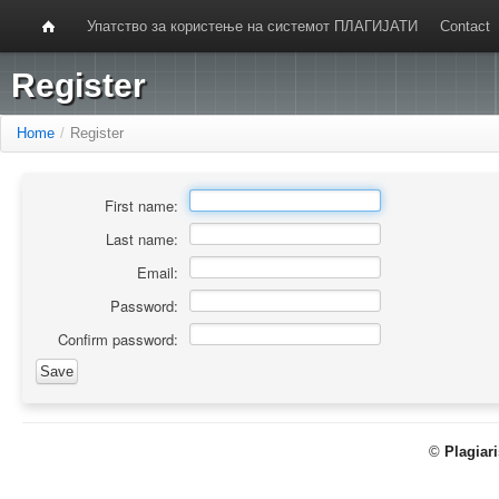
Упатство за користење на системот ПЛАГИЈАТИ
Contact
Register
Home
/
Register
First name:
Last name:
Email:
Password:
Confirm password:
©
Plagiar