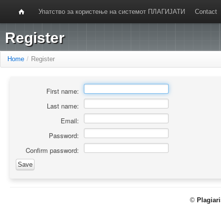
Упатство за користење на системот ПЛАГИЈАТИ
Contact
Register
Home
/
Register
First name:
Last name:
Email:
Password:
Confirm password:
©
Plagiar