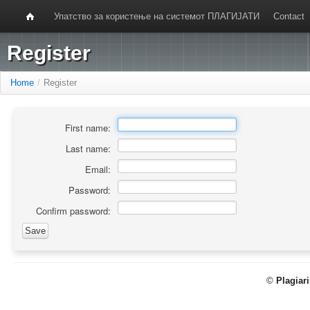
Упатство за користење на системот ПЛАГИЈАТИ
Contact
Register
Home
/
Register
First name:
Last name:
Email:
Password:
Confirm password:
©
Plagiar