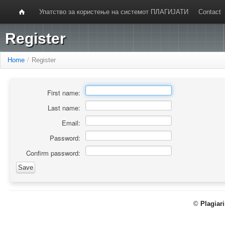
Упатство за користење на системот ПЛАГИЈАТИ
Contact
Register
Home
/
Register
First name:
Last name:
Email:
Password:
Confirm password:
©
Plagiar