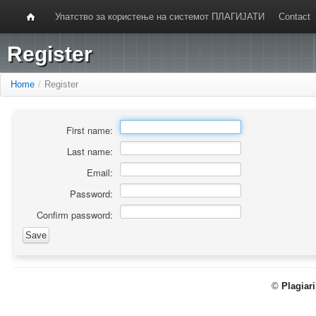
Упатство за користење на системот ПЛАГИЈАТИ
Contact
Register
Home
/
Register
First name:
Last name:
Email:
Password:
Confirm password:
©
Plagiar