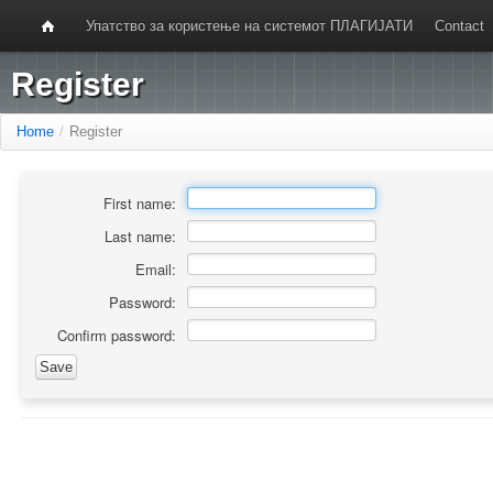
Упатство за користење на системот ПЛАГИЈАТИ
Contact
Register
Home
/
Register
First name:
Last name:
Email:
Password:
Confirm password: