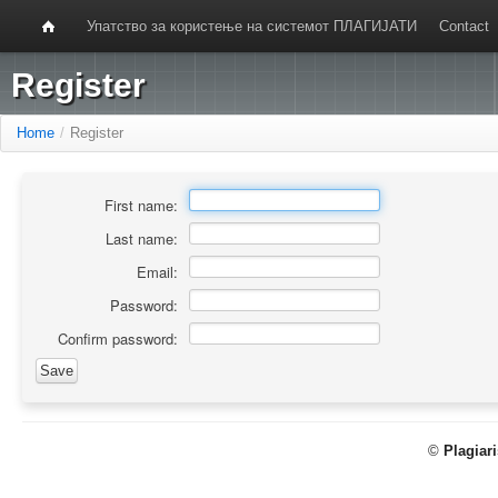
Упатство за користење на системот ПЛАГИЈАТИ
Contact
Register
Home
/
Register
First name:
Last name:
Email:
Password:
Confirm password:
©
Plagiar