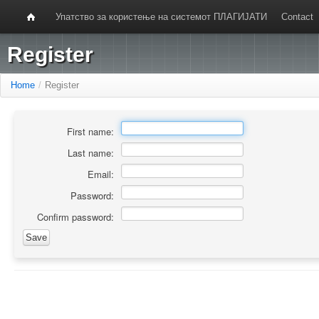
Упатство за користење на системот ПЛАГИЈАТИ
Contact
Register
Home
/
Register
First name:
Last name:
Email:
Password:
Confirm password: