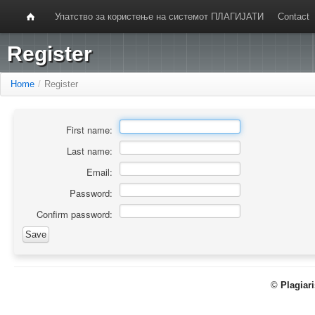
Упатство за користење на системот ПЛАГИЈАТИ
Contact
Register
Home
/
Register
First name:
Last name:
Email:
Password:
Confirm password:
©
Plagiar