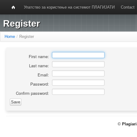
Упатство за користење на системот ПЛАГИЈАТИ
Contact
Register
Home
/
Register
First name:
Last name:
Email:
Password:
Confirm password:
©
Plagiar