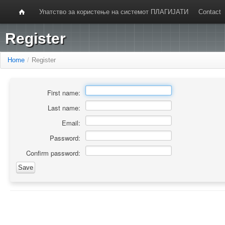
Упатство за користење на системот ПЛАГИЈАТИ
Contact
Register
Home
/
Register
First name:
Last name:
Email:
Password:
Confirm password: