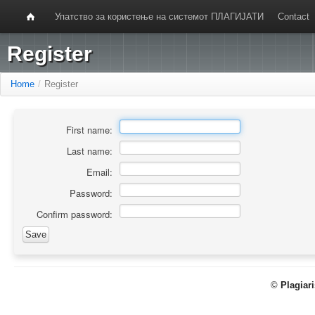
Упатство за користење на системот ПЛАГИЈАТИ
Contact
Register
Home
/
Register
First name:
Last name:
Email:
Password:
Confirm password:
©
Plagiar