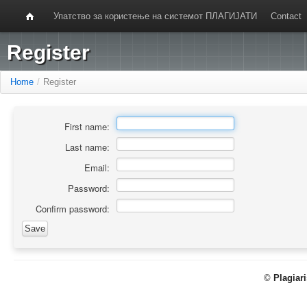
Упатство за користење на системот ПЛАГИЈАТИ
Contact
Register
Home
/
Register
First name:
Last name:
Email:
Password:
Confirm password:
©
Plagiar