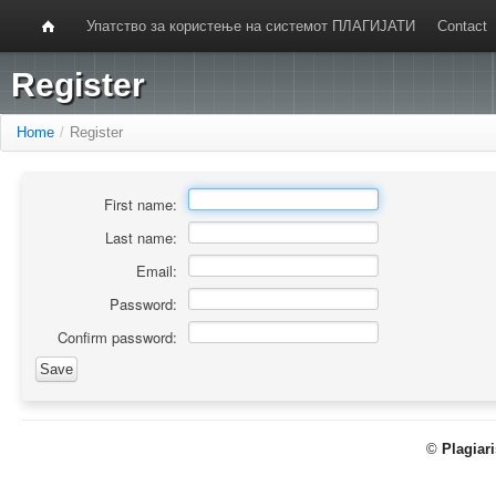
Упатство за користење на системот ПЛАГИЈАТИ
Contact
Register
Home
/
Register
First name:
Last name:
Email:
Password:
Confirm password:
©
Plagiar