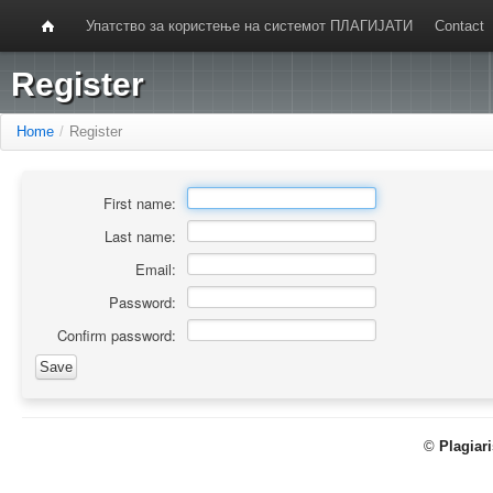
Упатство за користење на системот ПЛАГИЈАТИ
Contact
Register
Home
/
Register
First name:
Last name:
Email:
Password:
Confirm password:
©
Plagiar