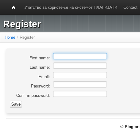
Упатство за користење на системот ПЛАГИЈАТИ
Contact
Register
Home
/
Register
First name:
Last name:
Email:
Password:
Confirm password:
©
Plagiar