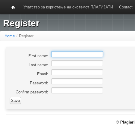
Упатство за користење на системот ПЛАГИЈАТИ
Contact
Register
Home
/
Register
First name:
Last name:
Email:
Password:
Confirm password:
©
Plagiar