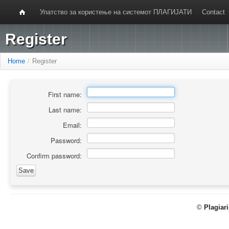
Упатство за користење на системот ПЛАГИЈАТИ
Contact
Register
Home
/
Register
First name:
Last name:
Email:
Password:
Confirm password:
©
Plagiar