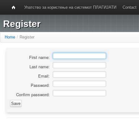
Упатство за користење на системот ПЛАГИЈАТИ
Contact
Register
Home
/
Register
First name:
Last name:
Email:
Password:
Confirm password: