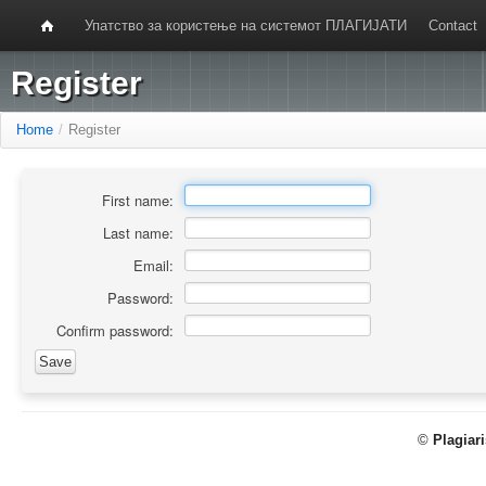
Упатство за користење на системот ПЛАГИЈАТИ
Contact
Register
Home
/
Register
First name:
Last name:
Email:
Password:
Confirm password:
©
Plagiar