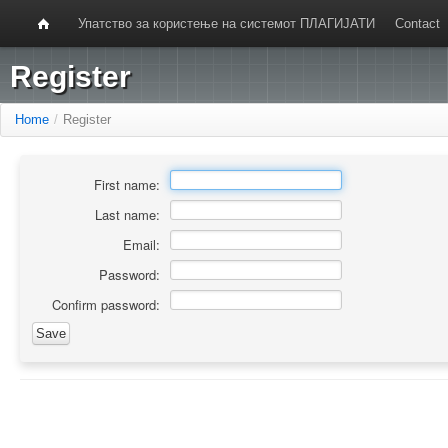
Упатство за користење на системот ПЛАГИЈАТИ
Contact
Register
Home
/
Register
First name:
Last name:
Email:
Password:
Confirm password: