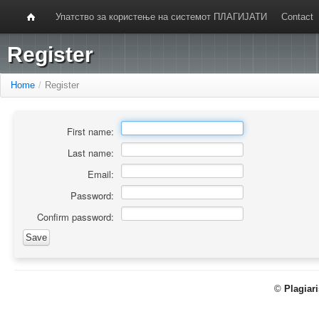
Упатство за користење на системот ПЛАГИЈАТИ
Contact
Register
Home
/
Register
First name:
Last name:
Email:
Password:
Confirm password:
©
Plagiar