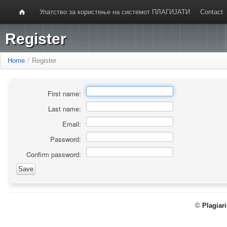
Упатство за користење на системот ПЛАГИЈАТИ
Contact
Register
Home
/
Register
First name:
Last name:
Email:
Password:
Confirm password:
©
Plagiar