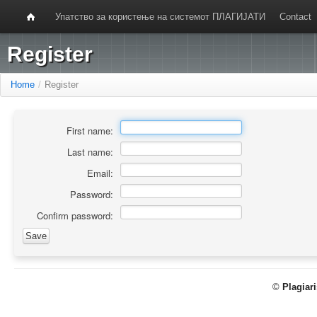
Упатство за користење на системот ПЛАГИЈАТИ
Contact
Register
Home
/
Register
First name:
Last name:
Email:
Password:
Confirm password:
©
Plagiar