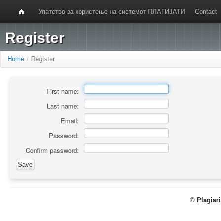
Упатство за користење на системот ПЛАГИЈАТИ
Contact
Register
Home
/
Register
First name:
Last name:
Email:
Password:
Confirm password:
©
Plagiar