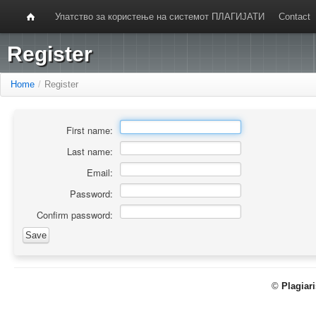
Упатство за користење на системот ПЛАГИЈАТИ
Contact
Register
Home
/
Register
First name:
Last name:
Email:
Password:
Confirm password:
©
Plagiar