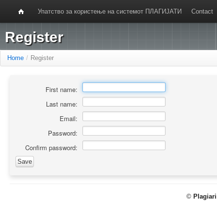
Упатство за користење на системот ПЛАГИЈАТИ
Contact
Register
Home
/
Register
First name:
Last name:
Email:
Password:
Confirm password:
©
Plagiar