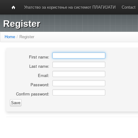
Упатство за користење на системот ПЛАГИЈАТИ
Contact
Register
Home
/
Register
First name:
Last name:
Email:
Password:
Confirm password: