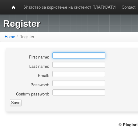
Упатство за користење на системот ПЛАГИЈАТИ
Contact
Register
Home
/
Register
First name:
Last name:
Email:
Password:
Confirm password:
©
Plagiar