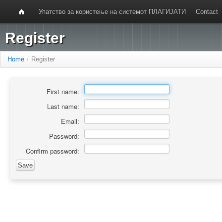
Упатство за користење на системот ПЛАГИЈАТИ
Contact
Register
Home
/
Register
First name:
Last name:
Email:
Password:
Confirm password: