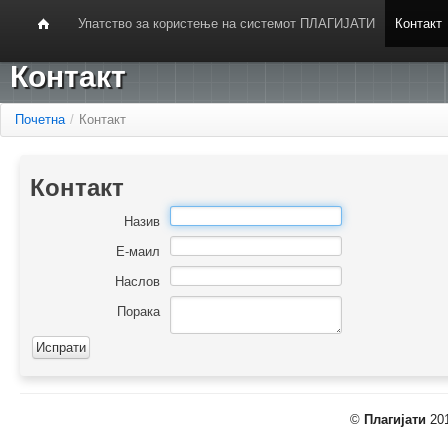
Упатство за користење на системот ПЛАГИЈАТИ
Контакт
Контакт
Почетна
/
Контакт
Контакт
Назив
Е-маил
Наслов
Порака
©
Плагијати
201