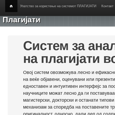
Упатство за користење на системот ПЛАГИЈАТИ
Контакт
Плагијати
Систем за ана
на плагијати в
Овој систем овозможува лесно и ефикасно
на веќе објавени, оценувани или презент
едноставен и интуитивен интерфејс за по
научниците можат лесно да ги поставуваа
магистерски, докторски и останати типови
механизам за споредба на поставените тр
оригиналност, односно, дали дел од содрж