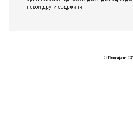
некои други содржини.
©
Плагијати
201