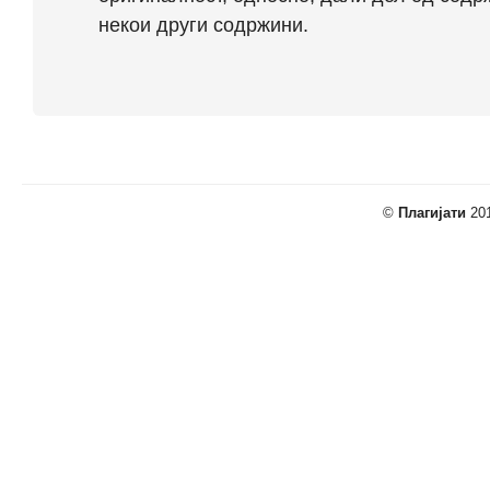
некои други содржини.
©
Плагијати
201