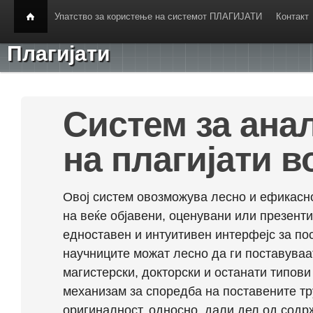
Упатство за користење на системот ПЛАГИЈАТИ
Контакт
Плагијати
Систем за ана
на плагијати в
Овој систем овозможува лесно и ефикасно
на веќе објавени, оценувани или презент
едноставен и интуитивен интерфејс за по
научниците можат лесно да ги поставуваа
магистерски, докторски и останати типови
механизам за споредба на поставените тр
оригиналност, односно, дали дел од содрж